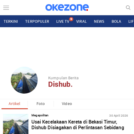
N
TERKINI
TERPOPULER
LIVE TV
VIRAL
NEWS
BOLA
LI
Kumpulan Berita
Dishub.
Artikel
Foto
Video
30 April 2026
Megapolitan
Usai Kecelakaan Kereta di Bekasi Timur,
Dishub Disiagakan di Perlintasan Sebidang