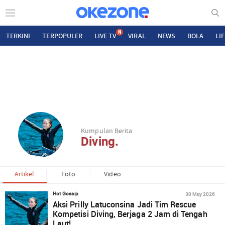
N
TERKINI
TERPOPULER
LIVE TV
VIRAL
NEWS
BOLA
LI
Kumpulan Berita
Diving.
Artikel
Foto
Video
30 May 2026
Hot Gossip
Aksi Prilly Latuconsina Jadi Tim Rescue
Kompetisi Diving, Berjaga 2 Jam di Tengah
Laut!