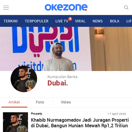
N
TERKINI
TERPOPULER
LIVE TV
VIRAL
NEWS
BOLA
LI
Kumpulan Berita
Dubai.
Artikel
Foto
Video
17 April 2026
Property
Khabib Nurmagomedov Jadi Juragan Properti
di Dubai, Bangun Hunian Mewah Rp1,2 Triliun