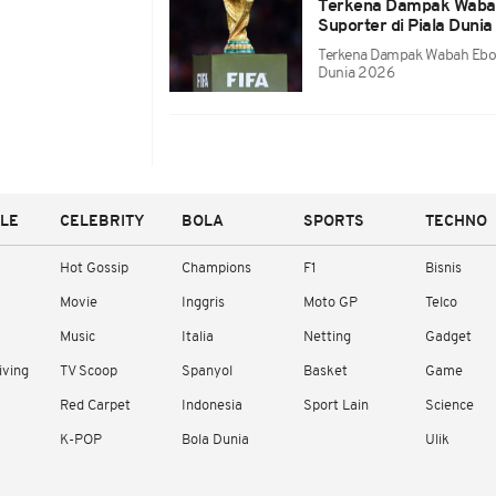
Terkena Dampak Wabah
Suporter di Piala Duni
Terkena Dampak Wabah Ebola
Dunia 2026
YLE
CELEBRITY
BOLA
SPORTS
TECHNO
Hot Gossip
Champions
F1
Bisnis
Movie
Inggris
Moto GP
Telco
Music
Italia
Netting
Gadget
iving
TV Scoop
Spanyol
Basket
Game
Red Carpet
Indonesia
Sport Lain
Science
K-POP
Bola Dunia
Ulik