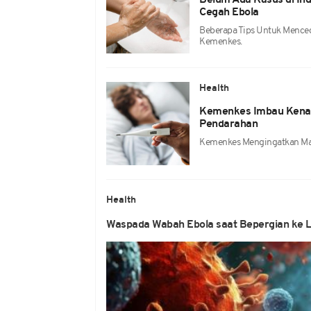
Belum Ada Kasus di In
Cegah Ebola
Beberapa Tips Untuk Menceg
Kemenkes.
Health
Kemenkes Imbau Kenali
Pendarahan
Kemenkes Mengingatkan Masy
Health
Waspada Wabah Ebola saat Bepergian ke L