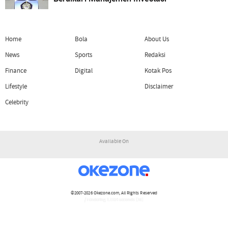
Home
Bola
About Us
News
Sports
Redaksi
Finance
Digital
Kotak Pos
Lifestyle
Disclaimer
Celebrity
Available On
©2007-2026
Okezone.com
, All Rights Reserved
/ rendering 1.1154 seconds [16]