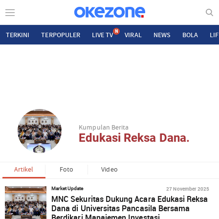
N
TERKINI
TERPOPULER
LIVE TV
VIRAL
NEWS
BOLA
LI
Kumpulan Berita
Edukasi Reksa Dana.
Artikel
Foto
Video
27 November 2025
Market Update
MNC Sekuritas Dukung Acara Edukasi Reksa
Dana di Universitas Pancasila Bersama
Berdikari Manajemen Investasi