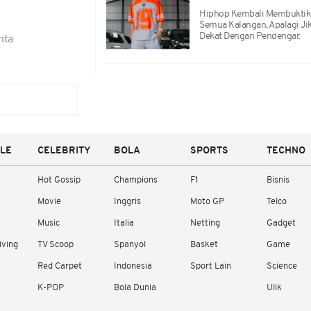
Hiphop Kembali Membuktikan
Semua Kalangan, Apalagi Jik
Dekat Dengan Pendengar.
ita
YLE
CELEBRITY
BOLA
SPORTS
TECHNO
Hot Gossip
Champions
F1
Bisnis
Movie
Inggris
Moto GP
Telco
Music
Italia
Netting
Gadget
iving
TV Scoop
Spanyol
Basket
Game
Red Carpet
Indonesia
Sport Lain
Science
K-POP
Bola Dunia
Ulik