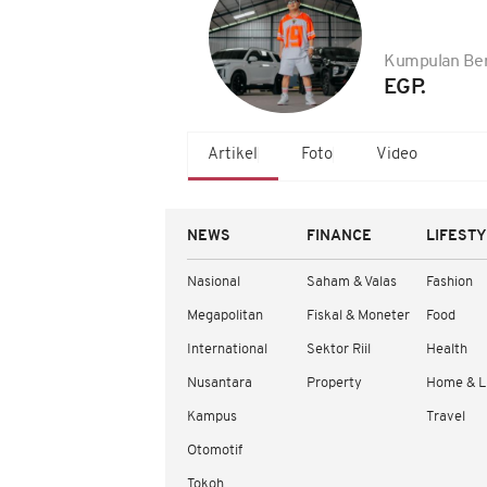
Kumpulan Ber
EGP.
Artikel
Foto
Video
NEWS
FINANCE
LIFEST
Nasional
Saham & Valas
Fashion
Megapolitan
Fiskal & Moneter
Food
International
Sektor Riil
Health
Nusantara
Property
Home & L
Kampus
Travel
Otomotif
Tokoh