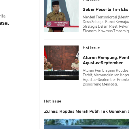
Hot Issue
Sebar Peserta Tim Eksp
ita
Menteri Transmigrasi (Ment
Desa Sebagai Kunci Kemajuan
esa.
Strategis Dalam Riset, Rek
Ekonomi Kawasan Transmigr
Hot Issue
Aturan Rampung, Pembi
Agustus-September
Aturan Pembiayaan Kopdes 
Terbit, Memungkinkan Kopd
Agustus-September. Priorit
Bisnis Yang Memadai.
Hot Issue
Zulhas: Kopdes Merah Putih Tak Gunakan