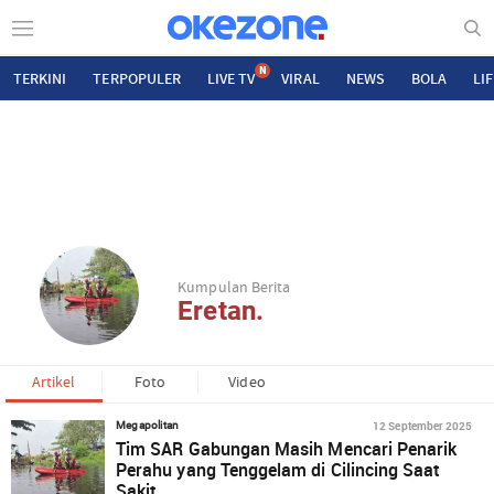
N
TERKINI
TERPOPULER
LIVE TV
VIRAL
NEWS
BOLA
LI
Kumpulan Berita
Eretan.
Artikel
Foto
Video
12 September 2025
Megapolitan
Tim SAR Gabungan Masih Mencari Penarik
Perahu yang Tenggelam di Cilincing Saat
Sakit