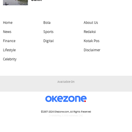
Home
Bola
About Us
News
Sports
Redaksi
Finance
Digital
Kotak Pos
Lifestyle
Disclaimer
Celebrity
Available On
©2007-2026
Okezone.com
, All Rights Reserved
/ rendering 1.1115 seconds [16]