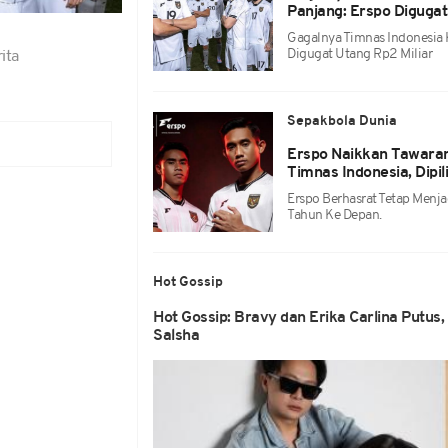
Panjang: Erspo Digugat
Gagalnya Timnas Indonesia 
Digugat Utang Rp2 Miliar
ita
Sepakbola Dunia
Erspo Naikkan Tawaran 
Timnas Indonesia, Dipil
Erspo Berhasrat Tetap Menj
Tahun Ke Depan.
Hot Gossip
Hot Gossip: Bravy dan Erika Carlina Putus,
Salsha