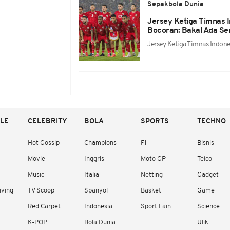
Sepakbola Dunia
Jersey Ketiga Timnas I
Bocoran: Bakal Ada Se
Jersey Ketiga Timnas Indone
YLE
CELEBRITY
BOLA
SPORTS
TECHNO
Hot Gossip
Champions
F1
Bisnis
Movie
Inggris
Moto GP
Telco
Music
Italia
Netting
Gadget
iving
TV Scoop
Spanyol
Basket
Game
Red Carpet
Indonesia
Sport Lain
Science
K-POP
Bola Dunia
Ulik