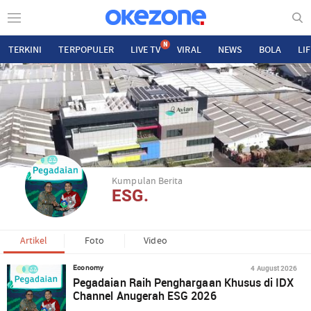
N
TERKINI
TERPOPULER
LIVE TV
VIRAL
NEWS
BOLA
LI
Kumpulan Berita
ESG.
Artikel
Foto
Video
4 August 2026
Economy
Pegadaian Raih Penghargaan Khusus di IDX
Channel Anugerah ESG 2026