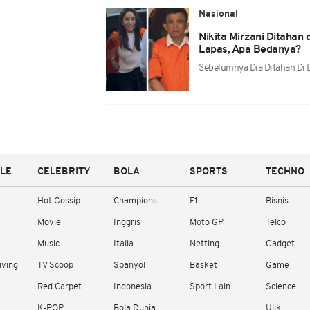
Nasional
Nikita Mirzani Ditahan
Lapas, Apa Bedanya?
Sebelumnya Dia Ditahan Di L
YLE
CELEBRITY
BOLA
SPORTS
TECHNO
Hot Gossip
Champions
F1
Bisnis
Movie
Inggris
Moto GP
Telco
Music
Italia
Netting
Gadget
iving
TV Scoop
Spanyol
Basket
Game
Red Carpet
Indonesia
Sport Lain
Science
K-POP
Bola Dunia
Ulik