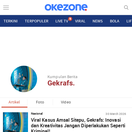
N
TERKINI
TERPOPULER
LIVE TV
VIRAL
NEWS
BOLA
LI
Kumpulan Berita
Gekrafs.
Artikel
Foto
Video
30 March 2026
Nasional
Viral Kasus Amsal Sitepu, Gekrafs: Inovasi
dan Kreativitas Jangan Diperlakukan Seperti
Kriminal!