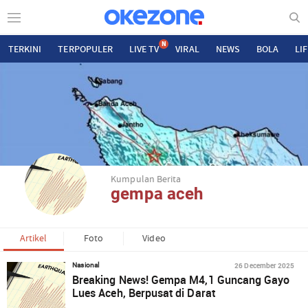
N
TERKINI
TERPOPULER
LIVE TV
VIRAL
NEWS
BOLA
LI
Kumpulan Berita
gempa aceh
Artikel
Foto
Video
26 December 2025
Nasional
Breaking News! Gempa M4,1 Guncang Gayo
Lues Aceh, Berpusat di Darat