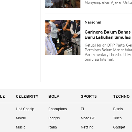
Menyampaikan Ajakan Untuk 
Nasional
Gerindra Belum Bahas 
Baru Lakukan Simulasi 
Ketua Harian DPP Partai G
Partainya Belum Menentukan
Parliamentary Threshold. Me
Simulasi Internal.
YLE
CELEBRITY
BOLA
SPORTS
TECHNO
Hot Gossip
Champions
F1
Bisnis
Movie
Inggris
Moto GP
Telco
Music
Italia
Netting
Gadget