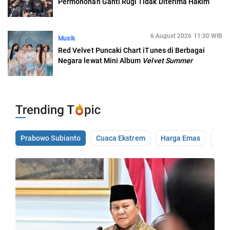
Permohonan Ganti Rugi Tidak Diterima Hakim
6 August 2026 11:30 WIB
Musik
Red Velvet Puncaki Chart iTunes di Berbagai
Negara lewat Mini Album
Velvet Summer
Prabowo Subianto
Cuaca Ekstrem
Harga Emas
Pale