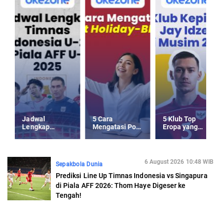
Jadwal
5 Cara
5 Klub Top
Lengkap
Mengatasi Post
Eropa yang
Timnas
Holiday-Blues
Kepincut Jay
Indonesia U-23
usai Libur
Idzes di Musim
Piala AFF U-23
Panjang
Panas 2025
2025
6 August 2026 10:48 WIB
Sepakbola Dunia
Prediksi Line Up Timnas Indonesia vs Singapura
di Piala AFF 2026: Thom Haye Digeser ke
Tengah!