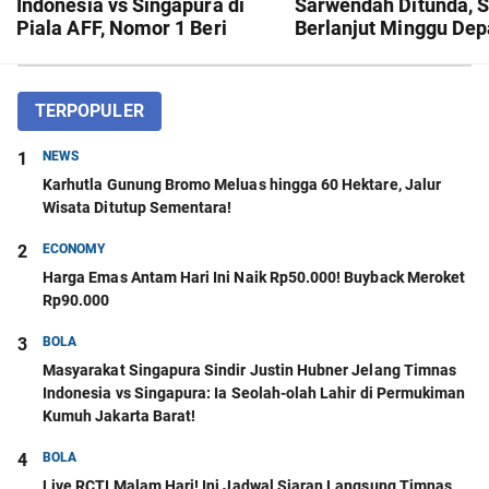
Indonesia vs Singapura di
Sarwendah Ditunda, 
Piala AFF, Nomor 1 Beri
Berlanjut Minggu De
Kenangan Buruk
TERPOPULER
1
NEWS
Karhutla Gunung Bromo Meluas hingga 60 Hektare, Jalur
Wisata Ditutup Sementara!
2
ECONOMY
Harga Emas Antam Hari Ini Naik Rp50.000! Buyback Meroket
Rp90.000
3
BOLA
Masyarakat Singapura Sindir Justin Hubner Jelang Timnas
Indonesia vs Singapura: Ia Seolah-olah Lahir di Permukiman
Kumuh Jakarta Barat!
4
BOLA
Live RCTI Malam Hari! Ini Jadwal Siaran Langsung Timnas