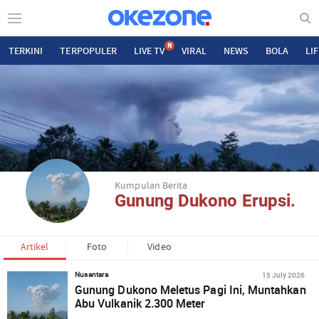
N
TERKINI
TERPOPULER
LIVE TV
VIRAL
NEWS
BOLA
LI
Kumpulan Berita
Gunung Dukono Erupsi.
Artikel
Foto
Video
15 July 2026
Nusantara
Gunung Dukono Meletus Pagi Ini, Muntahkan
Abu Vulkanik 2.300 Meter