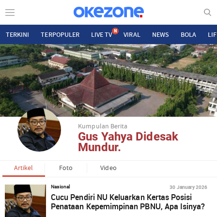
N
TERKINI
TERPOPULER
LIVE TV
VIRAL
NEWS
BOLA
LI
Kumpulan Berita
Gus Yahya Didesak
Mundur.
Artikel
Foto
Video
30 January 2026
Nasional
Cucu Pendiri NU Keluarkan Kertas Posisi
Penataan Kepemimpinan PBNU, Apa Isinya?