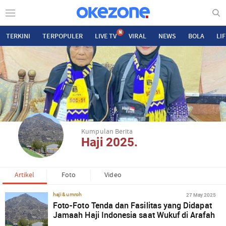
N
TERKINI
TERPOPULER
LIVE TV
VIRAL
NEWS
BOLA
LI
Kumpulan Berita
Haji 2025.
Artikel
Foto
Video
27 May 2025
haji & umroh
Foto-Foto Tenda dan Fasilitas yang Didapat
Jamaah Haji Indonesia saat Wukuf di Arafah