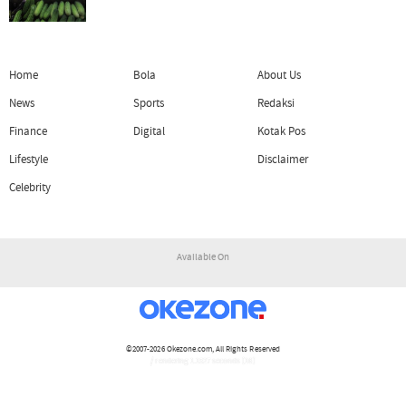
Home
Bola
About Us
News
Sports
Redaksi
Finance
Digital
Kotak Pos
Lifestyle
Disclaimer
Celebrity
Available On
©2007-2026
Okezone.com
, All Rights Reserved
/ rendering 1.1527 seconds [16]