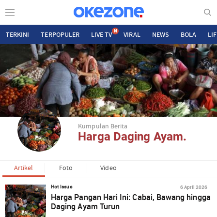
N
TERKINI
TERPOPULER
LIVE TV
VIRAL
NEWS
BOLA
LI
Kumpulan Berita
Harga Daging Ayam.
Artikel
Foto
Video
6 April 2026
Hot Issue
Harga Pangan Hari Ini: Cabai, Bawang hingga
Daging Ayam Turun