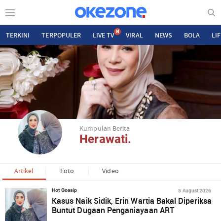
N
TERKINI
TERPOPULER
LIVE TV
VIRAL
NEWS
BOLA
LI
Kumpulan Berita
Herawati.
Artikel
Foto
Video
5 August 2026
Hot Gossip
Kasus Naik Sidik, Erin Wartia Bakal Diperiksa
Buntut Dugaan Penganiayaan ART