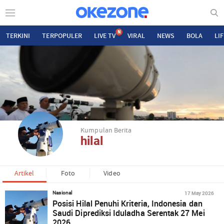
N
TERKINI
TERPOPULER
LIVE TV
VIRAL
NEWS
BOLA
LI
Kumpulan Berita
hilal
Artikel
Foto
Video
17 May 2026
Nasional
Posisi Hilal Penuhi Kriteria, Indonesia dan
Saudi Diprediksi Iduladha Serentak 27 Mei
2026