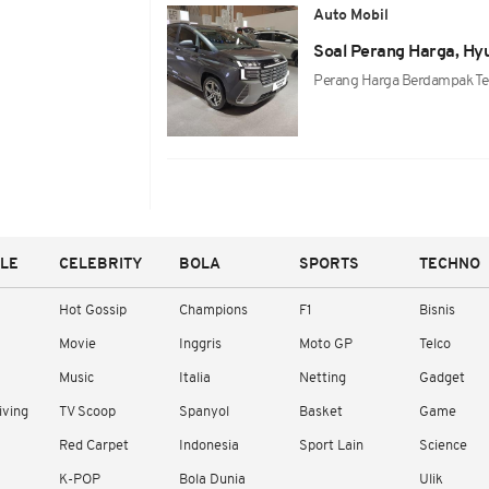
Auto Mobil
Soal Perang Harga, Hyu
Perang Harga Berdampak Ter
YLE
CELEBRITY
BOLA
SPORTS
TECHNO
Hot Gossip
Champions
F1
Bisnis
Movie
Inggris
Moto GP
Telco
Music
Italia
Netting
Gadget
iving
TV Scoop
Spanyol
Basket
Game
Red Carpet
Indonesia
Sport Lain
Science
K-POP
Bola Dunia
Ulik