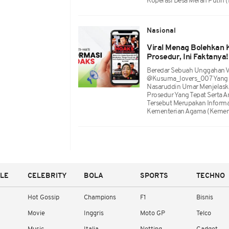
Koperasi Desa Merah Putih 
Nasional
Viral Menag Bolehkan K
Prosedur, Ini Faktanya!
Beredar Sebuah Unggahan Vi
@kusuma_lovers_007 Yang 
Nasaruddin Umar Menjelaska
Prosedur Yang Tepat Serta 
Tersebut Merupakan Inform
Kementerian Agama (Kemen
YLE
CELEBRITY
BOLA
SPORTS
TECHNO
Hot Gossip
Champions
F1
Bisnis
Movie
Inggris
Moto GP
Telco