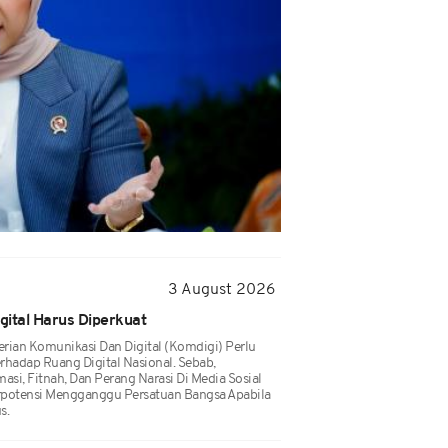
3 August 2026
gital Harus Diperkuat
rian Komunikasi Dan Digital (Komdigi) Perlu
adap Ruang Digital Nasional. Sebab,
asi, Fitnah, Dan Perang Narasi Di Media Sosial
rpotensi Mengganggu Persatuan Bangsa Apabila
s.