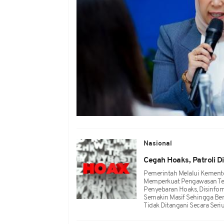
Nasional
Cegah Hoaks, Patroli Di
Pemerintah Melalui Kemente
Memperkuat Pengawasan Terh
Penyebaran Hoaks, Disinform
Semakin Masif Sehingga Be
Tidak Ditangani Secara Seriu