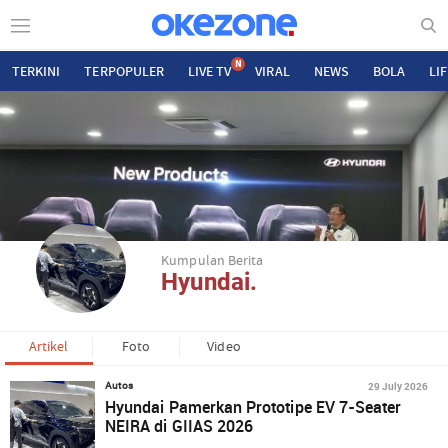
N
TERKINI
TERPOPULER
LIVE TV
VIRAL
NEWS
BOLA
LI
Kumpulan Berita
Hyundai.
Artikel
Foto
Video
29 July 2026
Autos
Hyundai Pamerkan Prototipe EV 7-Seater
NEIRA di GIIAS 2026