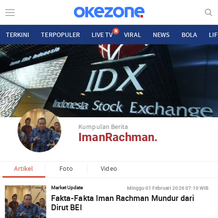
N
TERKINI
TERPOPULER
LIVE TV
VIRAL
NEWS
BOLA
LI
Kumpulan Berita
ImanRachman.
Artikel
Foto
Video
Minggu 01 Februari 2026 07:10 WIB
Market Update
Fakta-Fakta Iman Rachman Mundur dari
Dirut BEI