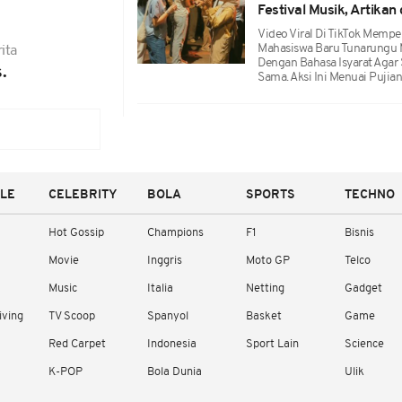
Festival Musik, Artika
Video Viral Di TikTok Memp
Mahasiswa Baru Tunarungu M
ita
Dengan Bahasa Isyarat Agar
.
Sama. Aksi Ini Menuai Pujian
YLE
CELEBRITY
BOLA
SPORTS
TECHNO
Hot Gossip
Champions
F1
Bisnis
Movie
Inggris
Moto GP
Telco
Music
Italia
Netting
Gadget
iving
TV Scoop
Spanyol
Basket
Game
Red Carpet
Indonesia
Sport Lain
Science
K-POP
Bola Dunia
Ulik