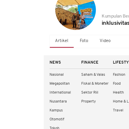
Kumpulan Ber
inklusivitas
Artikel
Foto
Video
NEWS
FINANCE
LIFEST
Nasional
Saham & Valas
Fashion
Megapolitan
Fiskal & Moneter
Food
International
Sektor Riil
Health
Nusantara
Property
Home & L
Kampus
Travel
Otomotif
Tokoh