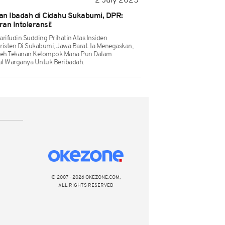
2 July 2025
an Ibadah di Cidahu Sukabumi, DPR:
an Intoleransi!
arifudin Sudding Prihatin Atas Insiden
sten Di Sukabumi, Jawa Barat. Ia Menegaskan,
Oleh Tekanan Kelompok Mana Pun Dalam
al Warganya Untuk Beribadah.
© 2007 - 2026 OKEZONE.COM,
ALL RIGHTS RESERVED