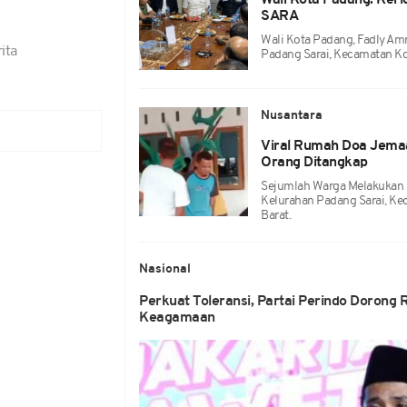
Wali Kota Padang: Keri
SARA
Wali Kota Padang, Fadly Am
ita
Padang Sarai, Kecamatan Ko
Nusantara
Viral Rumah Doa Jemaa
Orang Ditangkap
Sejumlah Warga Melakukan 
Kelurahan Padang Sarai, Ke
Barat.
Nasional
Perkuat Toleransi, Partai Perindo Dorong 
Keagamaan