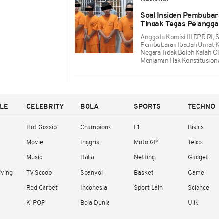
Soal Insiden Pembubar
Tindak Tegas Pelanggar
Anggota Komisi III DPR RI, S
Pembubaran Ibadah Umat Kri
Negara Tidak Boleh Kalah 
Menjamin Hak Konstitusion
YLE
CELEBRITY
BOLA
SPORTS
TECHNO
Hot Gossip
Champions
F1
Bisnis
Movie
Inggris
Moto GP
Telco
Music
Italia
Netting
Gadget
iving
TV Scoop
Spanyol
Basket
Game
Red Carpet
Indonesia
Sport Lain
Science
K-POP
Bola Dunia
Ulik