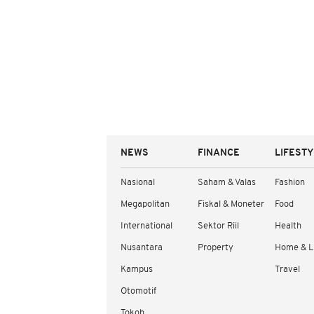
NEWS
FINANCE
LIFEST
Nasional
Saham & Valas
Fashion
Megapolitan
Fiskal & Moneter
Food
International
Sektor Riil
Health
Nusantara
Property
Home & L
Kampus
Travel
Otomotif
Tokoh