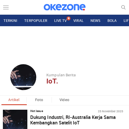
N
TERKINI
TERPOPULER
LIVE TV
VIRAL
NEWS
BOLA
LI
Kumpulan Berita
IoT.
Artikel
Foto
Video
25 November 2025
Hot Issue
Dukung Industri, RI-Australia Kerja Sama
Kembangkan Satelit IoT