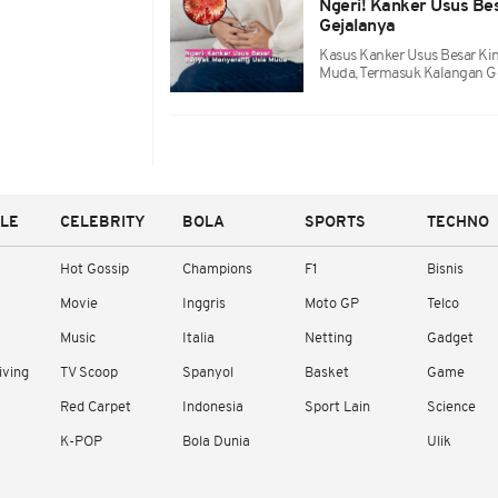
Ngeri! Kanker Usus Bes
Gejalanya
Kasus Kanker Usus Besar Ki
Muda, Termasuk Kalangan G
YLE
CELEBRITY
BOLA
SPORTS
TECHNO
Hot Gossip
Champions
F1
Bisnis
Movie
Inggris
Moto GP
Telco
Music
Italia
Netting
Gadget
iving
TV Scoop
Spanyol
Basket
Game
Red Carpet
Indonesia
Sport Lain
Science
K-POP
Bola Dunia
Ulik