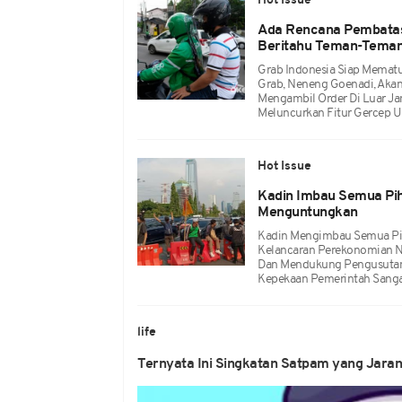
Hot Issue
Ada Rencana Pembatas
Beritahu Teman-Teman
Grab Indonesia Siap Mematu
Grab, Neneng Goenadi, Aka
Mengambil Order Di Luar J
Meluncurkan Fitur Gercep U
Hot Issue
Kadin Imbau Semua Pih
Menguntungkan
Kadin Mengimbau Semua Pih
Kelancaran Perekonomian N
Dan Mendukung Pengusutan T
Kepekaan Pemerintah Sanga
life
Ternyata Ini Singkatan Satpam yang Jaran