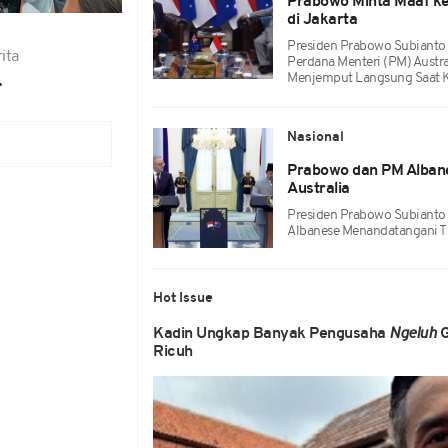
Prabowo Minta Maaf ke
di Jakarta
Presiden Prabowo Subiant
ita
Perdana Menteri (PM) Austra
.
Menjemput Langsung Saat K
Nasional
Prabowo dan PM Alban
Australia
Presiden Prabowo Subianto 
Albanese Menandatangani Tr
Hot Issue
Kadin Ungkap Banyak Pengusaha
Ngeluh
G
Ricuh