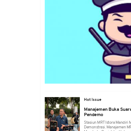
Hot Issue
Manajemen Buka Suara 
Pendemo
Stasiun MRT Istora Mandiri 
Demonstrasi. Manajemen MR