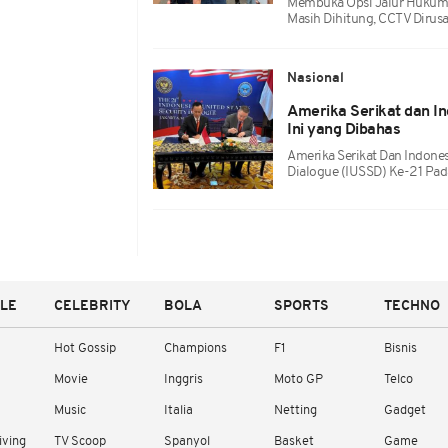
Membuka Opsi Jalur Hukum 
Masih Dihitung, CCTV Dirusa
Nasional
Amerika Serikat dan I
Ini yang Dibahas
Amerika Serikat Dan Indones
Dialogue (IUSSD) Ke-21 Pada
YLE
CELEBRITY
BOLA
SPORTS
TECHNO
Hot Gossip
Champions
F1
Bisnis
Movie
Inggris
Moto GP
Telco
Music
Italia
Netting
Gadget
iving
TV Scoop
Spanyol
Basket
Game