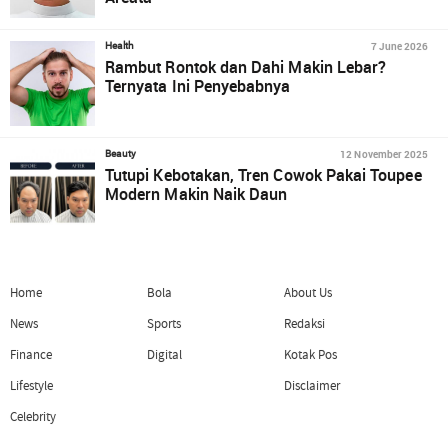
7 June 2026
Health
Rambut Rontok dan Dahi Makin Lebar?
Ternyata Ini Penyebabnya
12 November 2025
Beauty
Tutupi Kebotakan, Tren Cowok Pakai Toupee
Modern Makin Naik Daun
Home
Bola
About Us
News
Sports
Redaksi
Finance
Digital
Kotak Pos
Lifestyle
Disclaimer
Celebrity