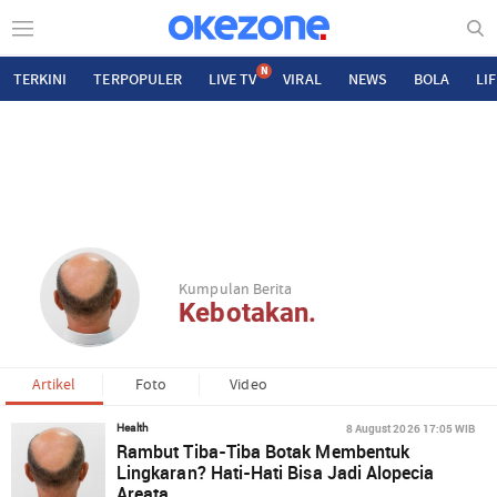
N
TERKINI
TERPOPULER
LIVE TV
VIRAL
NEWS
BOLA
LI
Kumpulan Berita
Kebotakan.
Artikel
Foto
Video
8 August 2026 17:05 WIB
Health
Rambut Tiba-Tiba Botak Membentuk
Lingkaran? Hati-Hati Bisa Jadi Alopecia
Areata