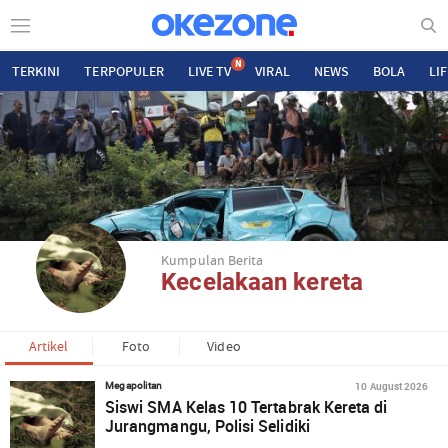
N
TERKINI
TERPOPULER
LIVE TV
VIRAL
NEWS
BOLA
LI
Kumpulan Berita
Kecelakaan kereta
Artikel
Foto
Video
10 August 2026
Megapolitan
Siswi SMA Kelas 10 Tertabrak Kereta di
Jurangmangu, Polisi Selidiki