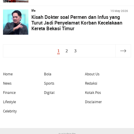
15 May 2026
life
Kisah Dokter soal Permen dan Infus yang
Turut Jadi Penyelamat Korban Kecelakaan
Kereta Bekasi Timur
1
2
3
Home
Bola
About Us
News
Sports
Redaksi
Finance
Digital
Kotak Pos
Lifestyle
Disclaimer
Celebrity