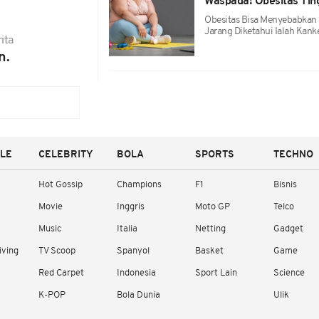
Waspada! Obesitas Tin
Obesitas Bisa Menyebabkan 
Jarang Diketahui Ialah Kan
ita
n.
YLE
CELEBRITY
BOLA
SPORTS
TECHNO
Hot Gossip
Champions
F1
Bisnis
Movie
Inggris
Moto GP
Telco
Music
Italia
Netting
Gadget
iving
TV Scoop
Spanyol
Basket
Game
Red Carpet
Indonesia
Sport Lain
Science
K-POP
Bola Dunia
Ulik