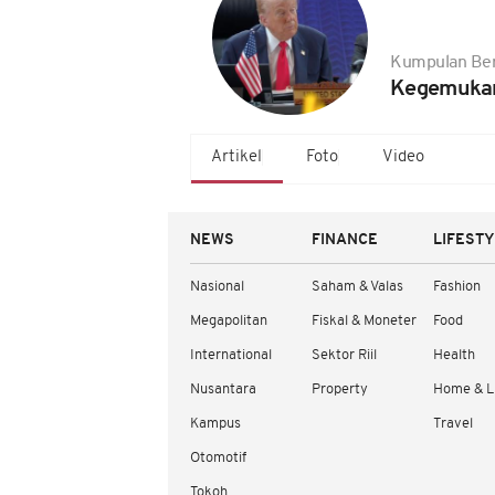
Kumpulan Ber
Kegemuka
Artikel
Foto
Video
NEWS
FINANCE
LIFEST
Nasional
Saham & Valas
Fashion
Megapolitan
Fiskal & Moneter
Food
International
Sektor Riil
Health
Nusantara
Property
Home & L
Kampus
Travel
Otomotif
Tokoh