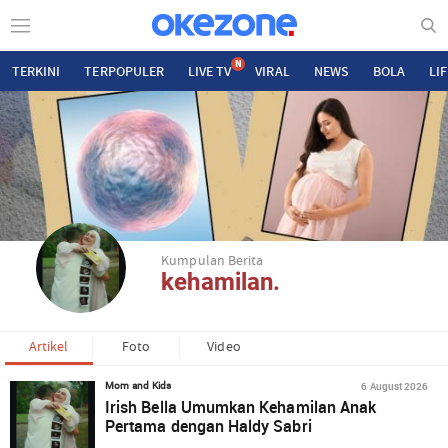
N
TERKINI
TERPOPULER
LIVE TV
VIRAL
NEWS
BOLA
LI
Kumpulan Berita
kehamilan.
Artikel
Foto
Video
6 August 2026
Mom and Kids
Irish Bella Umumkan Kehamilan Anak
Pertama dengan Haldy Sabri