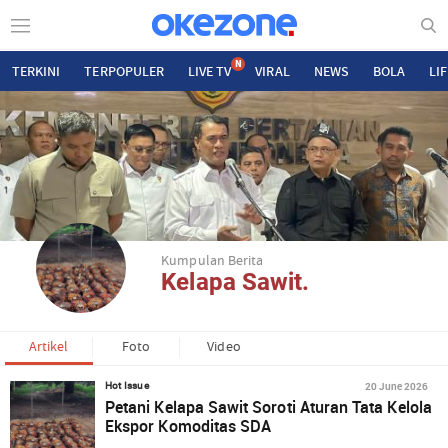
N
TERKINI
TERPOPULER
LIVE TV
VIRAL
NEWS
BOLA
LI
Kumpulan Berita
Kelapa Sawit.
Artikel
Foto
Video
20 June 2026
Hot Issue
Petani Kelapa Sawit Soroti Aturan Tata Kelola
Ekspor Komoditas SDA