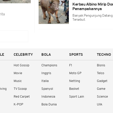
Kerbau Albino Mirip Don
Penampakannya
ita
Banyak Pengunjung Datang 
Tersebut.
YLE
CELEBRITY
BOLA
SPORTS
TECHNO
Hot Gossip
Champions
F1
Bisnis
Movie
Inggris
Moto GP
Telco
Music
Italia
Netting
Gadget
iving
TV Scoop
Spanyol
Basket
Game
Red Carpet
Indonesia
Sport Lain
Science
K-POP
Bola Dunia
Ulik