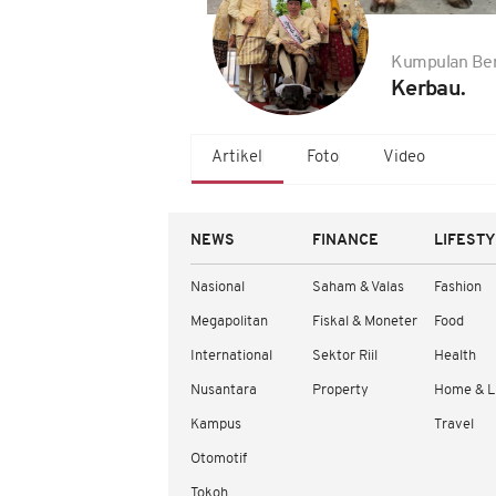
Kumpulan Ber
Kerbau.
Artikel
Foto
Video
NEWS
FINANCE
LIFEST
Nasional
Saham & Valas
Fashion
Megapolitan
Fiskal & Moneter
Food
International
Sektor Riil
Health
Nusantara
Property
Home & L
Kampus
Travel
Otomotif
Tokoh