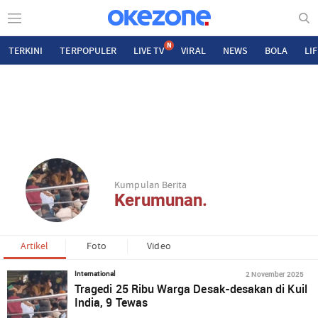
N
TERKINI
TERPOPULER
LIVE TV
VIRAL
NEWS
BOLA
LI
Kumpulan Berita
Kerumunan.
Artikel
Foto
Video
2 November 2025
International
Tragedi 25 Ribu Warga Desak-desakan di Kuil
India, 9 Tewas