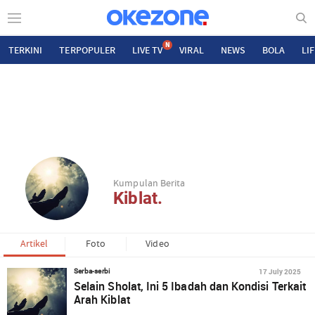
N
TERKINI
TERPOPULER
LIVE TV
VIRAL
NEWS
BOLA
LI
Kumpulan Berita
Kiblat.
Artikel
Foto
Video
17 July 2025
Serba-serbi
Selain Sholat, Ini 5 Ibadah dan Kondisi Terkait
Arah Kiblat