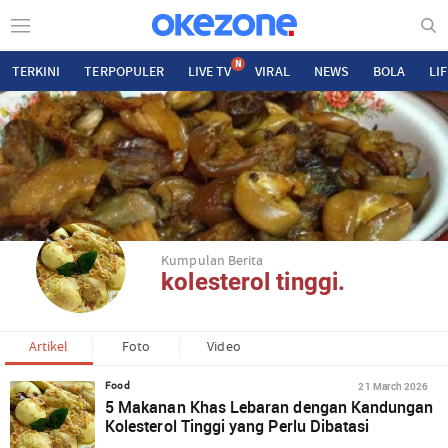
N
TERKINI
TERPOPULER
LIVE TV
VIRAL
NEWS
BOLA
LI
Kumpulan Berita
kolesterol tinggi.
Artikel
Foto
Video
21 March 2026
Food
5 Makanan Khas Lebaran dengan Kandungan
Kolesterol Tinggi yang Perlu Dibatasi