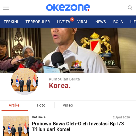
N
TERKINI
TERPOPULER
LIVE TV
VIRAL
NEWS
BOLA
LI
Kumpulan Berita
Korea.
Artikel
Foto
Video
2 April 2026
Hot Issue
Prabowo Bawa Oleh-Oleh Investasi Rp173
Triliun dari Korsel