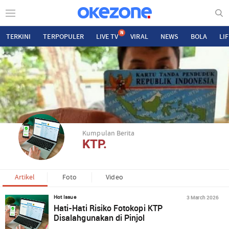
N
TERKINI
TERPOPULER
LIVE TV
VIRAL
NEWS
BOLA
LI
Kumpulan Berita
KTP.
Artikel
Foto
Video
3 March 2026
Hot Issue
Hati-Hati Risiko Fotokopi KTP
Disalahgunakan di Pinjol