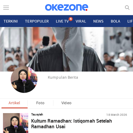
N
TERKINI
TERPOPULER
LIVE TV
VIRAL
NEWS
BOLA
LI
Kumpulan Berita
Artikel
Foto
Video
18 March 2026
Tausyiah
Kultum Ramadhan: Istiqomah Setelah
Ramadhan Usai