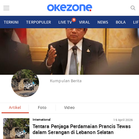
N
TERKINI
TERPOPULER
LIVE TV
VIRAL
NEWS
BOLA
LI
Kumpulan Berita
Artikel
Foto
Video
19 April 2026
International
Tentara Penjaga Perdamaian Prancis Tewas
dalam Serangan di Lebanon Selatan