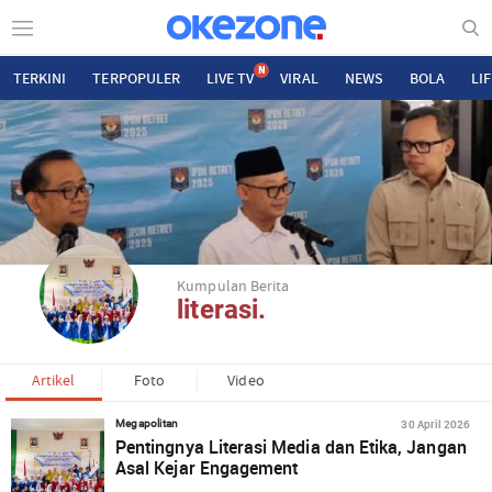
N
TERKINI
TERPOPULER
LIVE TV
VIRAL
NEWS
BOLA
LI
Kumpulan Berita
literasi.
Artikel
Foto
Video
30 April 2026
Megapolitan
Pentingnya Literasi Media dan Etika, Jangan
Asal Kejar Engagement