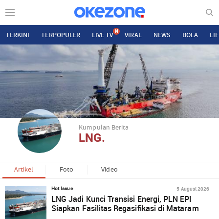
N
TERKINI
TERPOPULER
LIVE TV
VIRAL
NEWS
BOLA
LI
Kumpulan Berita
LNG.
Artikel
Foto
Video
5 August 2026
Hot Issue
LNG Jadi Kunci Transisi Energi, PLN EPI
Siapkan Fasilitas Regasifikasi di Mataram