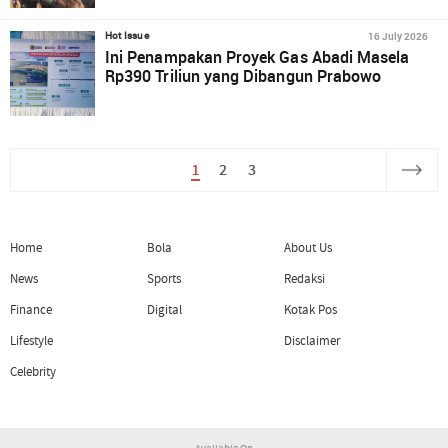
16 July 2026
Hot Issue
Ini Penampakan Proyek Gas Abadi Masela
Rp390 Triliun yang Dibangun Prabowo
1
2
3
Home
Bola
About Us
News
Sports
Redaksi
Finance
Digital
Kotak Pos
Lifestyle
Disclaimer
Celebrity