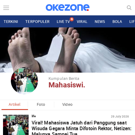
N
TERKINI
TERPOPULER
LIVE TV
VIRAL
NEWS
BOLA
LI
Kumpulan Berita
Mahasiswi.
Artikel
Foto
Video
29 July 2026
life
Viral! Mahasiswa Jatuh dari Panggung saat
Wisuda Gegara Minta Difotoin Rektor, Netizen:
Malunya Sampai Tua