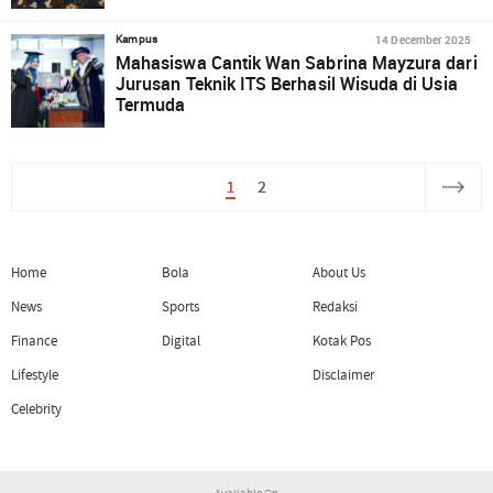
14 December 2025
Kampus
Mahasiswa Cantik Wan Sabrina Mayzura dari
Jurusan Teknik ITS Berhasil Wisuda di Usia
Termuda
1
2
Home
Bola
About Us
News
Sports
Redaksi
Finance
Digital
Kotak Pos
Lifestyle
Disclaimer
Celebrity