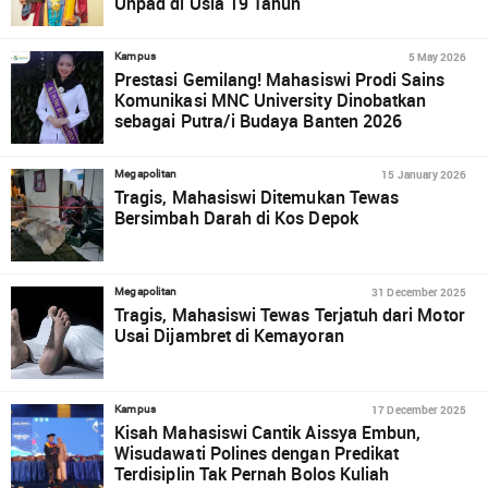
Unpad di Usia 19 Tahun
5 May 2026
Kampus
Prestasi Gemilang! Mahasiswi Prodi Sains
Komunikasi MNC University Dinobatkan
sebagai Putra/i Budaya Banten 2026
15 January 2026
Megapolitan
Tragis, Mahasiswi Ditemukan Tewas
Bersimbah Darah di Kos Depok
31 December 2025
Megapolitan
Tragis, Mahasiswi Tewas Terjatuh dari Motor
Usai Dijambret di Kemayoran
17 December 2025
Kampus
Kisah Mahasiswi Cantik Aissya Embun,
Wisudawati Polines dengan Predikat
Terdisiplin Tak Pernah Bolos Kuliah