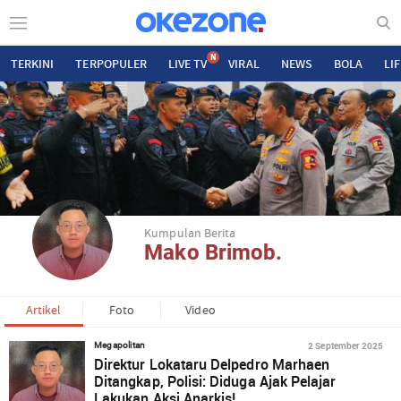
N
TERKINI
TERPOPULER
LIVE TV
VIRAL
NEWS
BOLA
LI
Kumpulan Berita
Mako Brimob.
Artikel
Foto
Video
2 September 2025
Megapolitan
Direktur Lokataru Delpedro Marhaen
Ditangkap, Polisi: Diduga Ajak Pelajar
Lakukan Aksi Anarkis!