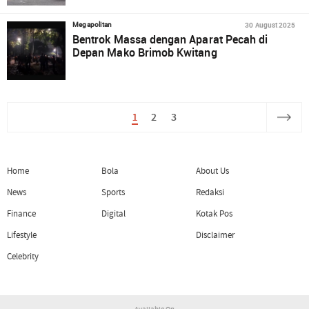
30 August 2025
Megapolitan
Bentrok Massa dengan Aparat Pecah di
Depan Mako Brimob Kwitang
1
2
3
Home
Bola
About Us
News
Sports
Redaksi
Finance
Digital
Kotak Pos
Lifestyle
Disclaimer
Celebrity