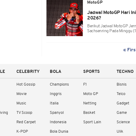
MotoGP
Jadwal MotoGP Hari In
2026?
Berikut Jadwal MotoGP Jerm
Sachsenring Pada Minggu (
« Firs
YLE
CELEBRITY
BOLA
SPORTS
TECHNO
Hot Gossip
Champions
F1
Bisnis
Movie
Inggris
Moto GP
Telco
Music
Italia
Netting
Gadget
iving
TV Scoop
Spanyol
Basket
Game
Red Carpet
Indonesia
Sport Lain
Science
K-POP
Bola Dunia
Ulik