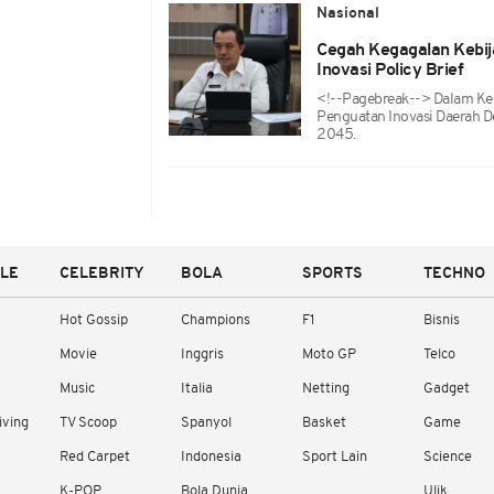
Nasional
Cegah Kegagalan Kebij
Inovasi Policy Brief
<!--pagebreak--> Dalam Kes
Penguatan Inovasi Daerah 
2045.
YLE
CELEBRITY
BOLA
SPORTS
TECHNO
Hot Gossip
Champions
F1
Bisnis
Movie
Inggris
Moto GP
Telco
Music
Italia
Netting
Gadget
iving
TV Scoop
Spanyol
Basket
Game
Red Carpet
Indonesia
Sport Lain
Science
K-POP
Bola Dunia
Ulik