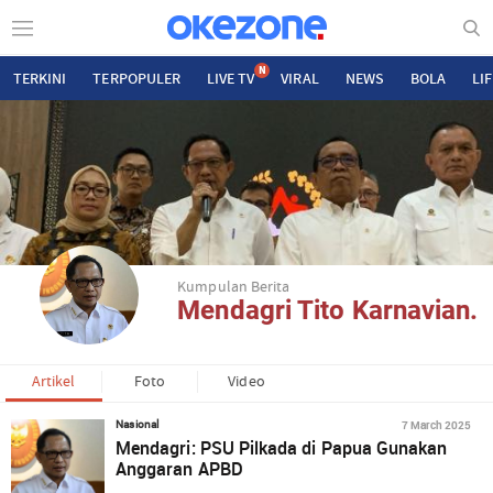
N
TERKINI
TERPOPULER
LIVE TV
VIRAL
NEWS
BOLA
LI
Kumpulan Berita
Mendagri Tito Karnavian.
Artikel
Foto
Video
7 March 2025
Nasional
Mendagri: PSU Pilkada di Papua Gunakan
Anggaran APBD